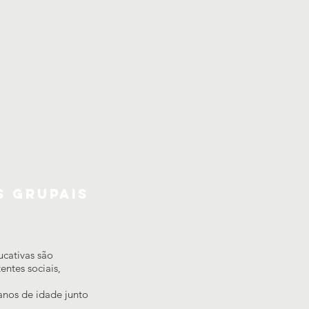
s Grupais
ucativas são
entes sociais,
 anos de idade junto