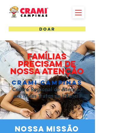
DOAR
famílias
precisam de
NOSSA atenção
CRAMI CAMPINAS
Centro Regional de Atenção
aos Maus Tratos na Infância
NOSSA MISSÃO