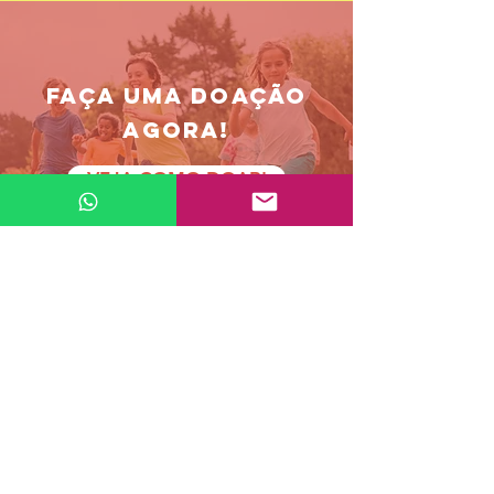
FAÇA UMA DOAÇÃO
AGORA!
VEJA COMO DOAR!
Doe sua NFP
Contate-nos
INSCREVA-SE JÁ