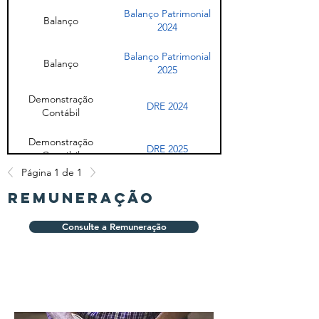
Balanço Patrimonial
Balanço
2024
Balanço Patrimonial
Balanço
2025
Demonstração
DRE 2024
Contábil
Demonstração
DRE 2025
Contábil
Página 1 de 1
Demonstração
Demonstrações
remuneração
Contábil
Contábeis 2020
Demonstração
Consulte a Remuneração
Demonstrações
Contábil
Contábeis 2021
branco
Demonstração
Demonstrações
Contábil
Contábeis 2023
Demonstração
Demonstrações