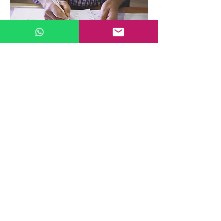
Contábil
Contábeis 2024
Junte-se a nós
Contate-nos
INSCREVA-SE JÁ